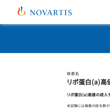
疾患名
リポ蛋白(a)高
リポ蛋白(a)高値の成
本試験には複数の投与群が