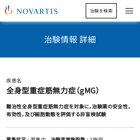
治験を検索
治験情報 詳細
疾患名
全身型重症筋無力症（gMG）
難治性全身型重症筋無力症を対象に，治験薬の安全性，
有効性，及び細胞動態を評価する非盲検試験
募集中
2施設
募集状況
治験実施施設数