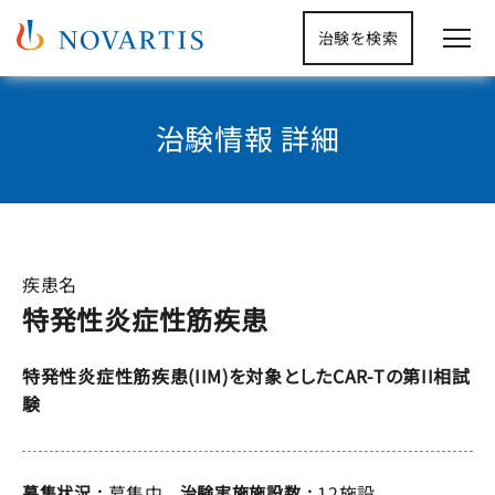
治験を検索
治験情報 詳細
疾患名
特発性炎症性筋疾患
特発性炎症性筋疾患(IIM)を対象としたCAR-Tの第II相試
験
募集中
12施設
募集状況
治験実施施設数