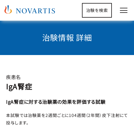
治験を検索
治験情報 詳細
疾患名
IgA腎症
IgA腎症に対する治験薬の効果を評価する試験
本試験では治験薬を2週間ごとに104週間（2年間）皮下注射にて
投与します。